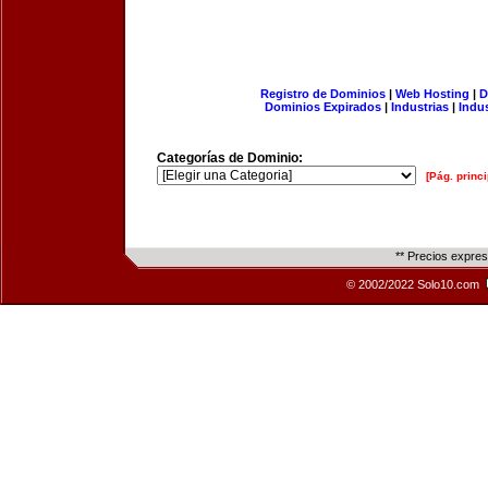
Registro de Dominios
|
Web Hosting
|
D
Dominios Expirados
|
Industrias
|
Indu
Categorías de Dominio:
[Pág. princi
** Precios expre
© 2002/2022 Solo10.com