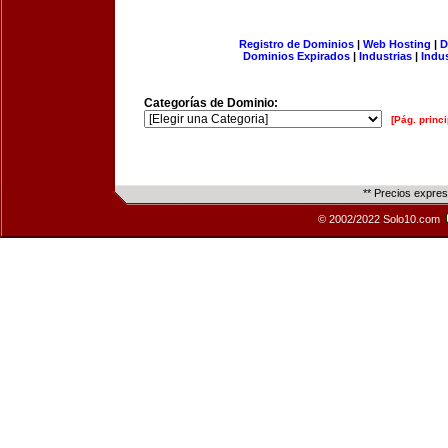
Registro de Dominios
|
Web Hosting
|
D
Dominios Expirados
|
Industrias
|
Indu
Categorías de Dominio:
[Pág. princi
** Precios expre
© 2002/2022 Solo10.com