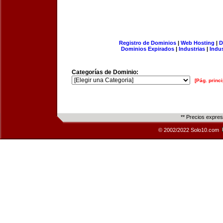
Registro de Dominios
|
Web Hosting
|
D
Dominios Expirados
|
Industrias
|
Indu
Categorías de Dominio:
[Pág. princi
** Precios expre
© 2002/2022 Solo10.com