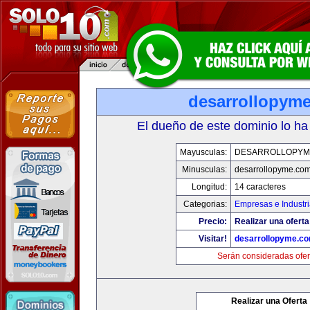
desarrollopym
El dueño de este dominio lo ha
Mayusculas:
DESARROLLOPYM
Minusculas:
desarrollopyme.co
Longitud:
14 caracteres
Categorias:
Empresas e Industr
Precio:
Realizar una oferta
Visitar!
desarrollopyme.c
Serán consideradas ofer
Realizar una Oferta