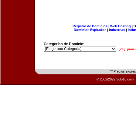
Registro de Dominios
|
Web Hosting
|
D
Dominios Expirados
|
Industrias
|
Indu
Categorías de Dominio:
[Pág. princi
** Precios expre
© 2002/2022 Solo10.com