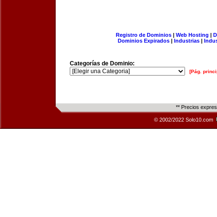
Registro de Dominios
|
Web Hosting
|
D
Dominios Expirados
|
Industrias
|
Indu
Categorías de Dominio:
[Pág. princi
** Precios expre
© 2002/2022 Solo10.com