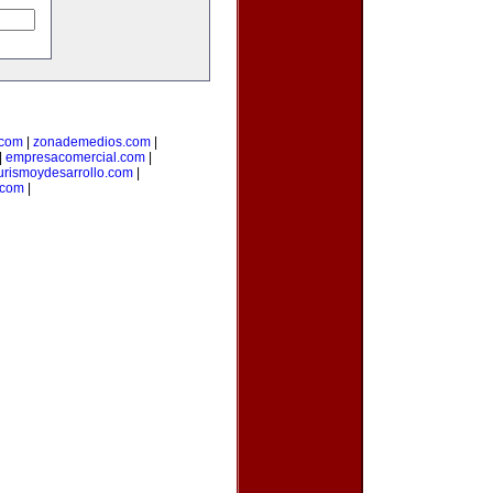
.com
|
zonademedios.com
|
|
empresacomercial.com
|
urismoydesarrollo.com
|
.com
|