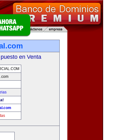
al.com
 puesto en Venta
CIAL.COM
l.com
rias
ta!
al.com
tas