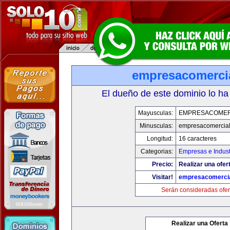
empresacomerci
El dueño de este dominio lo ha
Mayusculas:
EMPRESACOMER
Minusculas:
empresacomercia
Longitud:
16 caracteres
Categorias:
Empresas e Indust
Precio:
Realizar una ofer
Visitar!
empresacomerci
Serán consideradas ofer
Realizar una Oferta