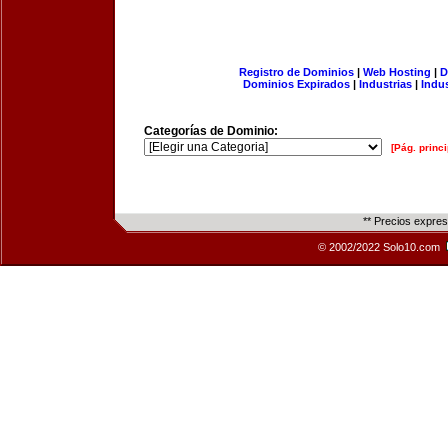
Registro de Dominios
|
Web Hosting
|
D
Dominios Expirados
|
Industrias
|
Indu
Categorías de Dominio:
[Pág. princi
** Precios expre
© 2002/2022 Solo10.com