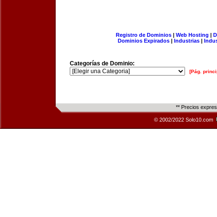
Registro de Dominios
|
Web Hosting
|
D
Dominios Expirados
|
Industrias
|
Indu
Categorías de Dominio:
[Pág. princi
** Precios expre
© 2002/2022 Solo10.com