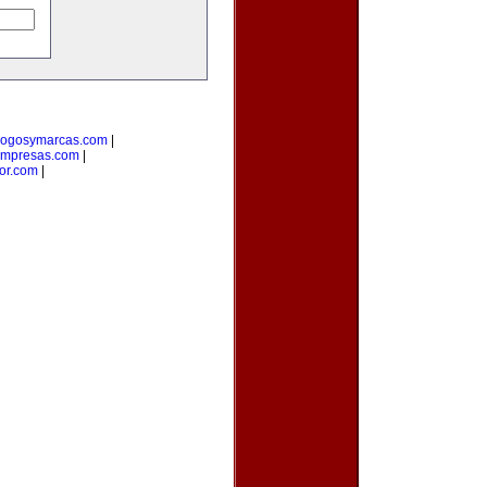
logosymarcas.com
|
empresas.com
|
or.com
|