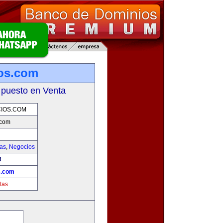
os.com
 puesto en Venta
IOS.COM
.com
ias
,
Negocios
!
s.com
tas