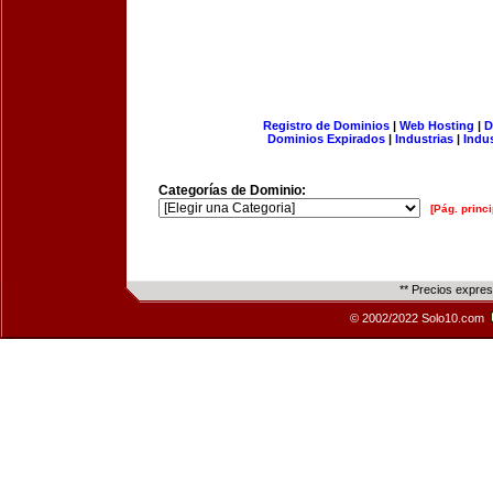
Registro de Dominios
|
Web Hosting
|
D
Dominios Expirados
|
Industrias
|
Indu
Categorías de Dominio:
[Pág. princi
** Precios expre
© 2002/2022 Solo10.com