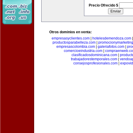
Precio Ofrecido $
Otros dominios en venta:
empresasyclientes.com
|
hotelesdemendoza.com
productosparabelleza.com
|
promocionymarketin
empresascolombia.com
|
galeriafotos.com
|
pro
comercioeindustria.com
|
compraenweb.c
clasificadosdominicana.com
|
product
trabajadorestemporales.com
|
vendoa
consejosprofesionales.com
|
expovi