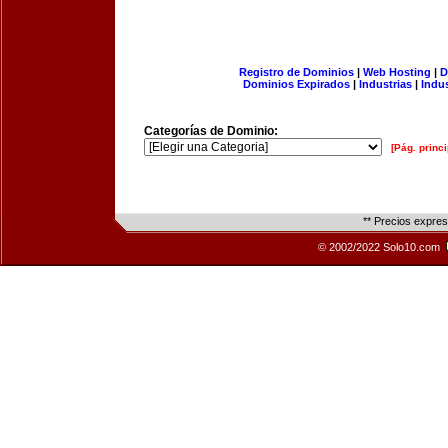
Registro de Dominios
|
Web Hosting
|
D
Dominios Expirados
|
Industrias
|
Indu
Categorías de Dominio:
[Pág. princi
** Precios expre
© 2002/2022 Solo10.com