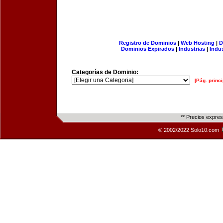
Registro de Dominios
|
Web Hosting
|
D
Dominios Expirados
|
Industrias
|
Indu
Categorías de Dominio:
[Pág. princi
** Precios expre
© 2002/2022 Solo10.com