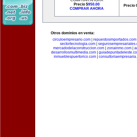
COMPRAR AHORA
Precio $
950.00
Precio 
COMPRAR AHORA
Otros dominios en venta:
circuloempresario.com
|
repuestosimportados.com
sectortecnologia.com
|
segurosempresariales
mercadodelaconstruccion.com
|
zonainmo.com
|
a
desarrollosmultimedia.com
|
guiadepuntadeleste.c
inmueblespuertorico.com
|
consultoriaempresaria