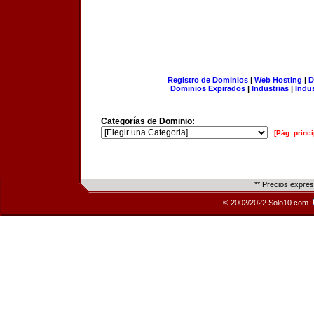
Registro de Dominios
|
Web Hosting
|
D
Dominios Expirados
|
Industrias
|
Indu
Categorías de Dominio:
[Pág. princi
** Precios expre
© 2002/2022 Solo10.com