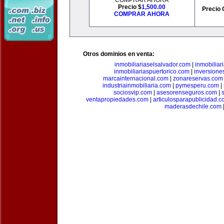
COMPRAR AHORA
Precio $
1,500.00
Precio 
COMPRAR AHORA
Otros dominios en venta:
inmobiliariaselsalvador.com
|
inmobilia
inmobiliariaspuertorico.com
|
inversione
marcainternacional.com
|
zonareservas.com
industriainmobiliaria.com
|
pymesperu.com
|
sociosvip.com
|
asesorenseguros.com
|
ventapropiedades.com
|
articulosparapublicidad.
maderasdechile.com