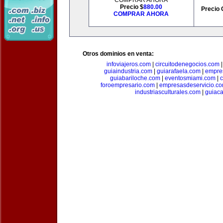
COMPRAR AHORA
Precio $
880.00
Precio 
COMPRAR AHORA
Otros dominios en venta:
infoviajeros.com
|
circuitodenegocios.com
guiaindustria.com
|
guiarafaela.com
|
empre
guiabariloche.com
|
eventosmiami.com
|
foroempresario.com
|
empresasdeservicio.c
industriasculturales.com
|
guiac