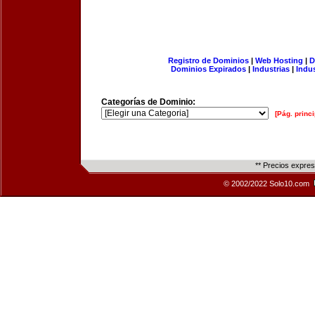
Registro de Dominios
|
Web Hosting
|
D
Dominios Expirados
|
Industrias
|
Indu
Categorías de Dominio:
[Pág. princi
** Precios expre
© 2002/2022 Solo10.com