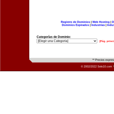
Registro de Dominios
|
Web Hosting
|
D
Dominios Expirados
|
Industrias
|
Indu
Categorías de Dominio:
[Pág. princi
** Precios expre
© 2002/2022 Solo10.com