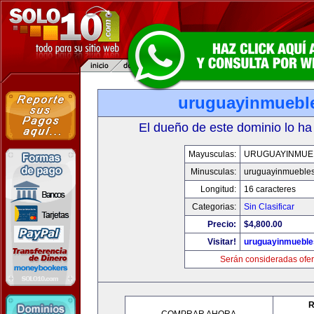
uruguayinmuebl
El dueño de este dominio lo ha
Mayusculas:
URUGUAYINMUE
Minusculas:
uruguayinmueble
Longitud:
16 caracteres
Categorias:
Sin Clasificar
Precio:
$4,800.00
Visitar!
uruguayinmuebl
Serán consideradas ofer
R