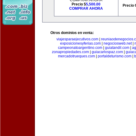
COMPRAR AHORA
Precio $
5,500.00
Precio 
COMPRAR AHORA
Otros dominios en venta:
viajesparaejecutivos.com
|
reuniaodenegocios.
exposicionesyferias.com
|
negociosweb.net
|
campeonatoargentino.com
|
guiatandil.com
|
ag
zonapropiedades.com
|
guiacarlospaz.com
|
guiac
mercadotrueques.com
|
portaldeturismo.com
|
b