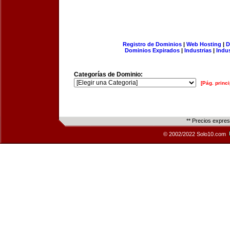
Registro de Dominios
|
Web Hosting
|
D
Dominios Expirados
|
Industrias
|
Indu
Categorías de Dominio:
[Pág. princi
** Precios expre
© 2002/2022 Solo10.com