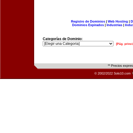
Registro de Dominios
|
Web Hosting
|
D
Dominios Expirados
|
Industrias
|
Indu
Categorías de Dominio:
[Pág. princi
** Precios expre
© 2002/2022 Solo10.com